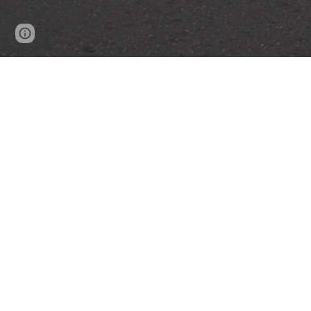
Page
Google Sites
Report abuse
updated
HONDA-BEAT.
誠に勝手ながら、20
2005年1月より21